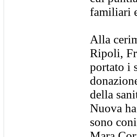
familiari 
Alla ceri
Ripoli, F
portato i 
donazione
della san
Nuova ha i
sono coniu
Mara Corf