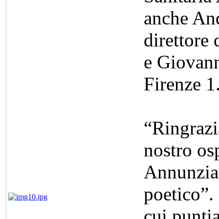
anche And
direttore
e Giovann
Firenze 1
“Ringrazi
nostro osp
Annunziat
poetico”.
cui punti