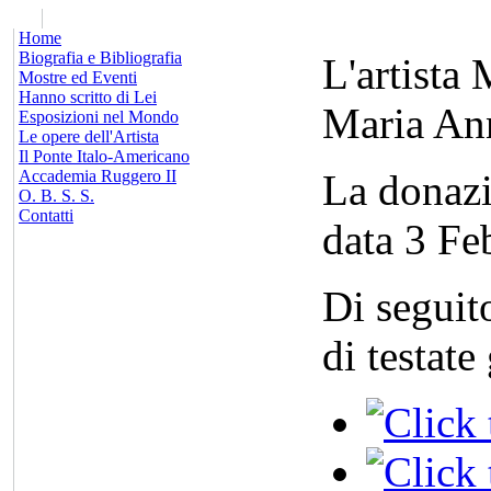
x
Home
Biografia e Bibliografia
L'artista 
Mostre ed Eventi
Hanno scritto di Lei
Maria Ann
Esposizioni nel Mondo
Le opere dell'Artista
Il Ponte Italo-Americano
Accademia Ruggero II
La donazi
O. B. S. S.
Contatti
data 3 Fe
Di seguit
di testate