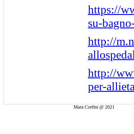
https://w
su-bagno-
http://m.
allospeda
http://ww
per-alliet
Mara Corfini @ 2021