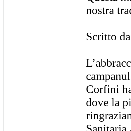
nostra tra
Scritto d
L’abbracc
campanule
Corfini h
dove la p
ringrazia
Sanitaria