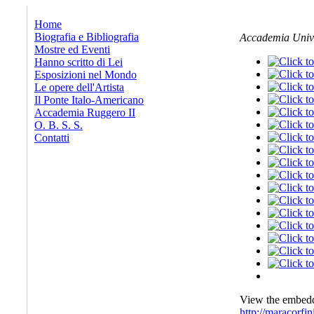
x
Home
Biografia e Bibliografia
Accademia Univer
Mostre ed Eventi
Hanno scritto di Lei
Esposizioni nel Mondo
Le opere dell'Artista
Il Ponte Italo-Americano
Accademia Ruggero II
O. B. S. S.
Contatti
View the embedde
http://maracorfi