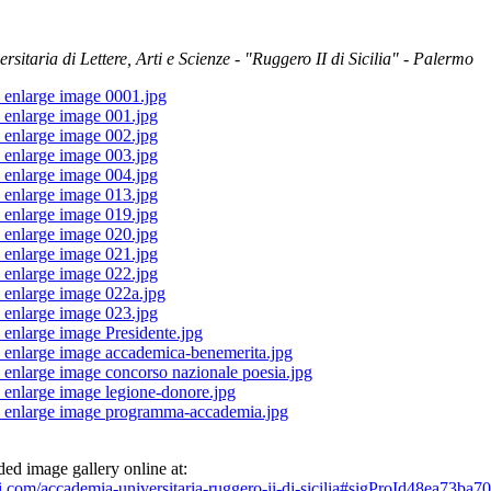
sitaria di Lettere, Arti e Scienze - "Ruggero II di Sicilia" - Palermo
d image gallery online at:
ni.com/accademia-universitaria-ruggero-ii-di-sicilia#sigProId48ea73ba70