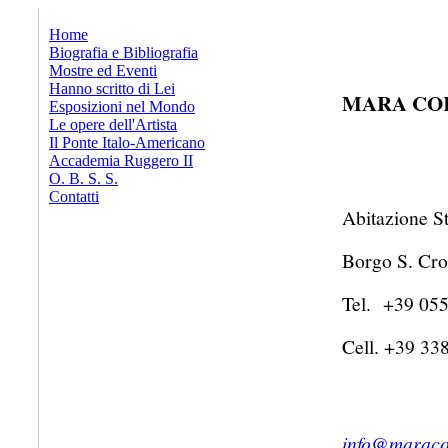
x
Home
Biografia e Bibliografia
Mostre ed Eventi
Hanno scritto di Lei
MARA CO
Esposizioni nel Mondo
Le opere dell'Artista
Il Ponte Italo-Americano
Accademia Ruggero II
O. B. S. S.
Contatti
Abitazione St
Borgo S. Cro
Tel. +39 05
Cell. +39 33
info@maraco