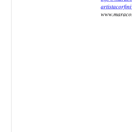
artistacorfi
www.maracor