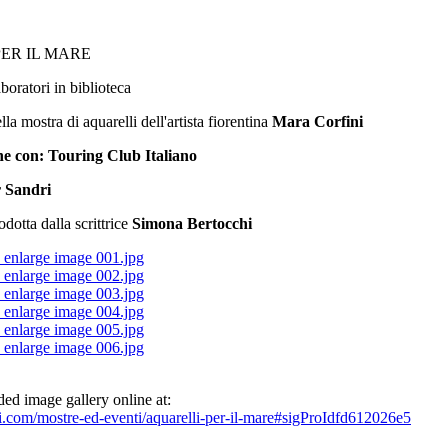
ER IL MARE
aboratori in biblioteca
la mostra di aquarelli dell'artista fiorentina
Mara Corfini
ne con: Touring Club Italiano
 Sandri
rodotta dalla scrittrice
Simona Bertocchi
d image gallery online at:
ni.com/mostre-ed-eventi/aquarelli-per-il-mare#sigProIdfd612026e5