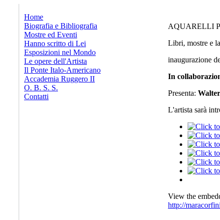
x
Home
Biografia e Bibliografia
AQUARELLI P
Mostre ed Eventi
Libri, mostre e l
Hanno scritto di Lei
Esposizioni nel Mondo
inaugurazione del
Le opere dell'Artista
Il Ponte Italo-Americano
In collaborazio
Accademia Ruggero II
O. B. S. S.
Presenta:
Walter
Contatti
L'artista sarà int
View the embedde
http://maracorfi